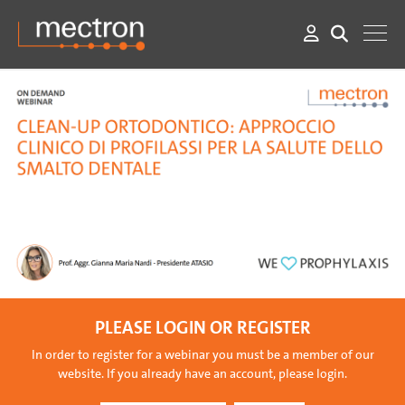
PLEASE LOGIN OR REGISTER
In order to register for a webinar you must be a member of our
website. If you already have an account, please login.